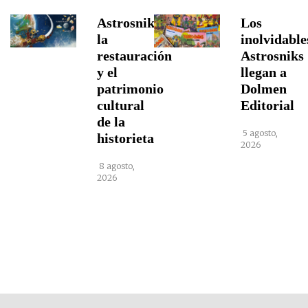
Astrosniks,
Los
la
inolvidable
restauración
Astrosniks
y el
llegan a
patrimonio
Dolmen
cultural
Editorial
de la
5 agosto,
historieta
2026
8 agosto,
2026