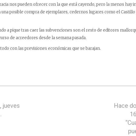
acia nos pueden ofrecer con la que está cayendo, pero la menos hay i
 una posible compra de ejemplares, cedernos lugares como el Castillo 
do a pique tras caer las subvenciones son el resto de editores mallorqu
curso de acreedores desde la semana pasada.
 todo con las previsiones económicas que se barajan.
 jueves
Hace do
.
16
“Cu
pu