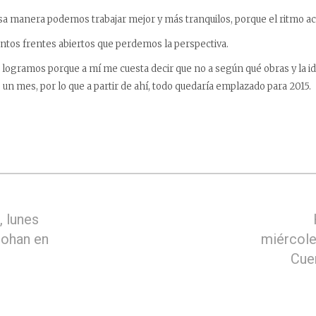
 esa manera podemos trabajar mejor y más tranquilos, porque el ritmo act
antos frentes abiertos que perdemos la perspectiva.
o logramos porque a mí me cuesta decir que no a según qué obras y la id
 un mes, por lo que a partir de ahí, todo quedaría emplazado para 2015.
 lunes
Johan en
miércole
Cue