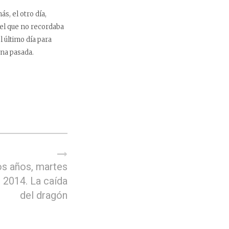
s, el otro día,
del que no recordaba
 último día para
ana pasada.
s años, martes
l 2014. La caída
del dragón