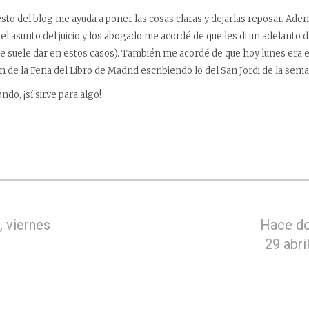
to del blog me ayuda a poner las cosas claras y dejarlas reposar. Ademá
del asunto del juicio y los abogado me acordé de que les di un adelanto 
e suele dar en estos casos). También me acordé de que hoy lunes era el
 de la Feria del Libro de Madrid escribiendo lo del San Jordi de la sem
do, ¡sí sirve para algo!
 viernes
Hace do
29 abri