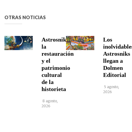
OTRAS NOTICIAS
Astrosniks,
Los
la
inolvidable
restauración
Astrosniks
y el
llegan a
patrimonio
Dolmen
cultural
Editorial
de la
5 agosto,
historieta
2026
8 agosto,
2026