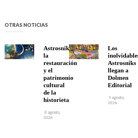
OTRAS NOTICIAS
Astrosniks,
Los
la
inolvidable
restauración
Astrosniks
y el
llegan a
patrimonio
Dolmen
cultural
Editorial
de la
5 agosto,
historieta
2026
8 agosto,
2026