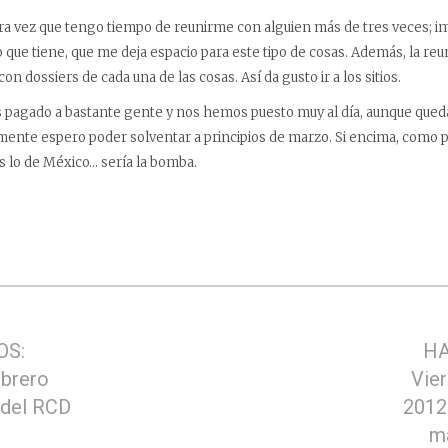
ra vez que tengo tiempo de reunirme con alguien más de tres veces; im
o que tiene, que me deja espacio para este tipo de cosas. Además, la reu
on dossiers de cada una de las cosas. Así da gusto ir a los sitios.
s pagado a bastante gente y nos hemos puesto muy al día, aunque que
mente espero poder solventar a principios de marzo. Si encima, como 
 lo de México… sería la bomba.
OS:
HA
ebrero
Vier
 del RCD
2012
m