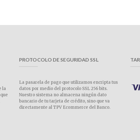
PROTOCOLO DE SEGURIDAD SSL
TAR
La pasarela de pago que utilizamos encripta tus
e la
datos por medio del protocolo SSL 256 bits.
 que
Nuestro sistema no almacena ningún dato
a
bancario de tu tarjeta de crédito, sino que va
directamente al TPV Ecommerce del Banco.