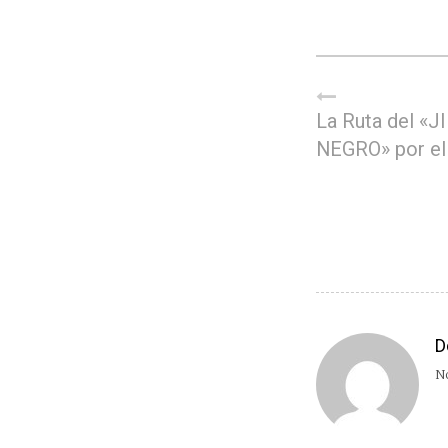
La Ruta del «
NEGRO» por el
D
No