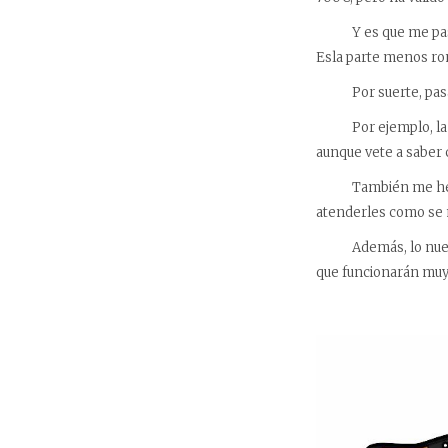
Y es que me paso l
Esla parte menos rom
Por suerte, pasan c
Por ejemplo, la rea
aunque vete a saber
También me he sacad
atenderles como se m
Además, lo nuevo de
que funcionarán muy