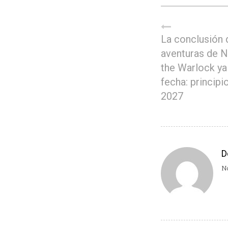
La conclusión 
aventuras de 
the Warlock ya
fecha: principi
2027
D
No