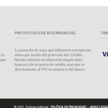
PROTOCOLO DE SEGURIDAD SSL
TAR
La pasarela de pago que utilizamos encripta tus
e la
datos por medio del protocolo SSL 256 bits.
 que
Nuestro sistema no almacena ningún dato
a
bancario de tu tarjeta de crédito, sino que va
directamente al TPV Ecommerce del Banco.
© 2021 Dolmen Editorial.
POLÍTICA DE PRIVACIDAD
|
AVISO LEGA