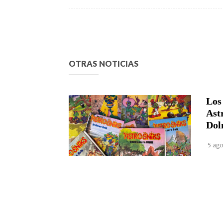
OTRAS NOTICIAS
Los
Ast
Dol
5 ago