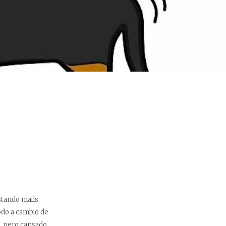
)
tando mails,
odo a cambio de
, pero cansado.