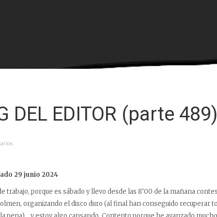
G DEL EDITOR (parte 489
arios
ado 29 junio 2024
bajo, porque es sábado y llevo desde las 8’00 de la mañana contes
Dolmen, organizando el disco duro (al final han conseguido recuperar t
o la pena)… y estoy algo cansando. Contento porque he avanzado mucho