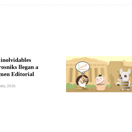
 inolvidables
rosniks llegan a
men Editorial
sto, 2026