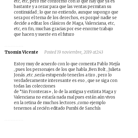
etc, etc, pero me conformo con lo que hay que ya es
bastante y a rezar para que las ventas permitan su
continuidad ; lo que no entiendo, aunque supongo que
sera por el tema de los derechos, es porqué nadie se
decide a editar los clásicos de Maga, Valenciana, etc,
etc, en fin, muchas gracias por ese enorme trabajo
que hacen y suerte en el futuro
Txomin Vicente
Posted 19 noviembre, 2019 at2:43
Estoy muy de acuerdo con lo que comenta Pablo Mejía
, pues los personajes de los que habla ,Ben Bolt , Julieta
Jonás ,etc ,sería estupendo tenerlos a tiro , pero lo
verdaderamente interesante es eso , que se siga con
todas las colecciones
de “Sin Fronteras» , lo de la antigua y extinta Maga y
Valenciana no estaría nada mal pues están aún vivos
en la retina de muchos lectores ,como ejemplo
tenemos al recién editado Pumbi de Sanchís