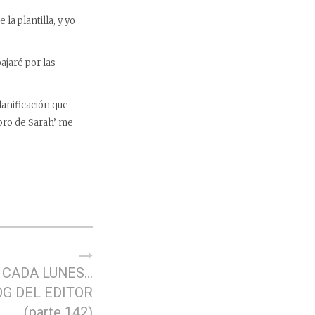
la plantilla, y yo
ajaré por las
lanificación que
ibro de Sarah’ me
 CADA LUNES…
OG DEL EDITOR
(parte 142)