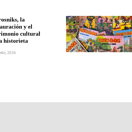
osniks, la
auración y el
rimonio cultural
a historieta
sto, 2026