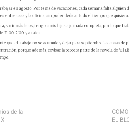
abajar en agosto. Por tema de vacaciones, cada semana falta alguien de 
 entre casa y la oficina, sin poder dedicar todo el tiempo que quisiera.
, sin ir más lejos, tengo a mis hijos a jornada completa, por lo que trab
e 21’00-2’00, y a ratos.
e que el trabajo no se acumule y dejar para septiembre las cosas de p
tración, porque además, revisar la tercera parte de la novela de ‘El L
empo.
ios de la
COMO
IX
EL BL