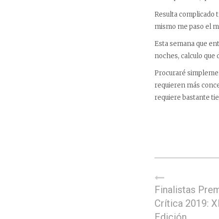
Resulta complicado tr
mismo me paso el mes
Esta semana que entra
noches, calculo que d
Procuraré simplement
requieren más concen
requiere bastante ti
Finalistas Prem
Crítica 2019: X
Edición