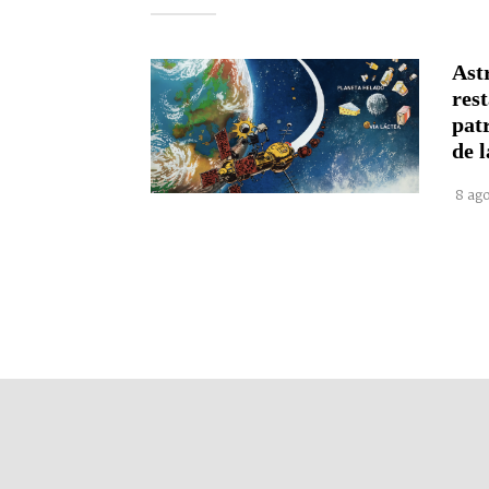
Astr
rest
pat
de l
8 ago