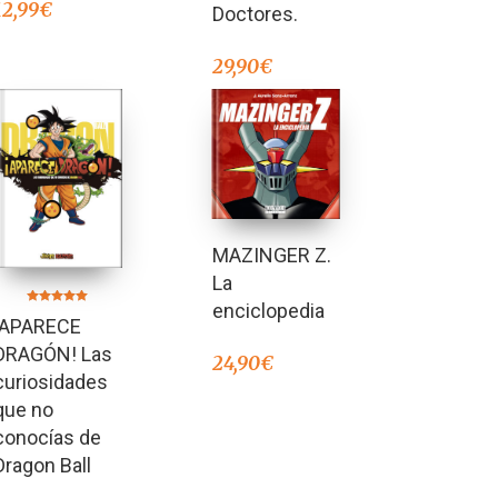
12,99
€
Doctores.
29,90
€
MAZINGER Z.
La
enciclopedia
Valorado en
¡APARECE
5.00
de 5
DRAGÓN! Las
24,90
€
curiosidades
que no
conocías de
Dragon Ball