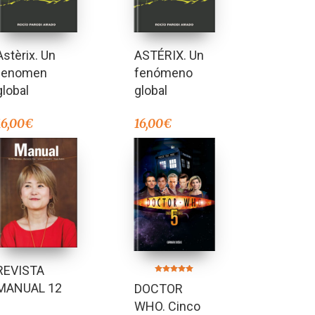
Astèrix. Un
ASTÉRIX. Un
fenomen
fenómeno
global
global
16,00
€
16,00
€
REVISTA
Valorado en
MANUAL 12
DOCTOR
5.00
de 5
WHO. Cinco