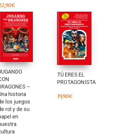
22,90
€
JUGANDO
TÚ ERES EL
CON
PROTAGONISTA
DRAGONES –
Una historia
19,90
€
de los juegos
de rol y de su
papel en
nuestra
cultura