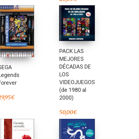
PACK LAS
MEJORES
DÉCADAS DE
SEGA
LOS
Legends
VIDEOJUEGOS
Forever
(de 1980 al
29,95
€
2000)
50,00
€