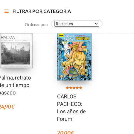
FILTRAR POR CATEGORÍA
Ordenar por:
Palma, retrato
de un tiempo
pasado
Valorado en
CARLOS
5.00
de 5
PACHECO:
24,90
€
Los años de
Forum
20,00
€