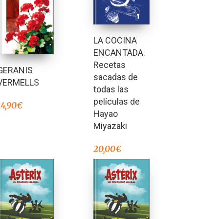
LA COCINA
ENCANTADA.
Recetas
GERANIS
sacadas de
VERMELLS
todas las
películas de
14,90
€
Hayao
Miyazaki
20,00
€