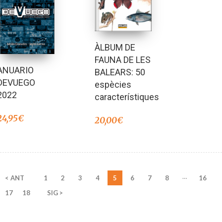
ÀLBUM DE
FAUNA DE LES
ANUARIO
BALEARS: 50
DEVUEGO
espècies
2022
característiques
24,95
€
20,00
€
…
< ANT
1
2
3
4
5
6
7
8
16
17
18
SIG >