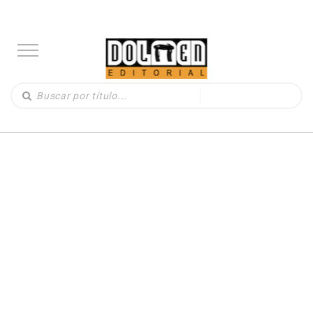
LIBROS
(330)