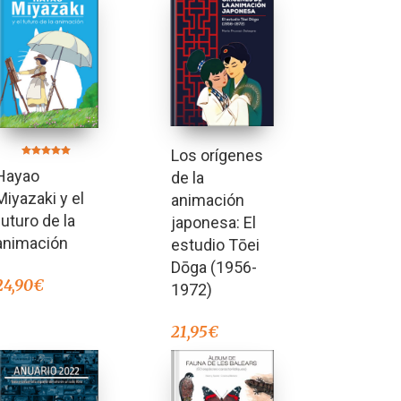
Los orígenes
Valorado en
Hayao
5.00
de la
de 5
Miyazaki y el
animación
futuro de la
japonesa: El
animación
estudio Tōei
Dōga (1956-
24,90
€
1972)
21,95
€