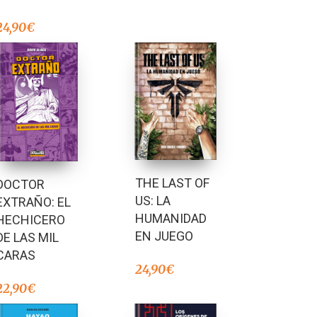
24,90
€
THE LAST OF
DOCTOR
US: LA
EXTRAÑO: EL
HUMANIDAD
HECHICERO
EN JUEGO
DE LAS MIL
CARAS
24,90
€
22,90
€