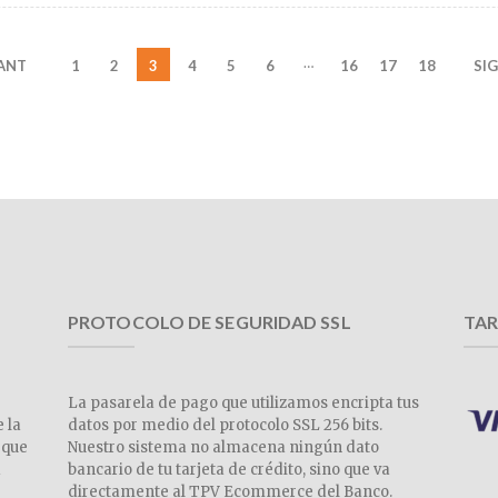
…
 ANT
1
2
3
4
5
6
16
17
18
SIG
PROTOCOLO DE SEGURIDAD SSL
TAR
La pasarela de pago que utilizamos encripta tus
e la
datos por medio del protocolo SSL 256 bits.
 que
Nuestro sistema no almacena ningún dato
a
bancario de tu tarjeta de crédito, sino que va
directamente al TPV Ecommerce del Banco.