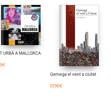
RT URBÀ A MALLORCA
90
€
Gemega el vent a ciutat
17,90
€