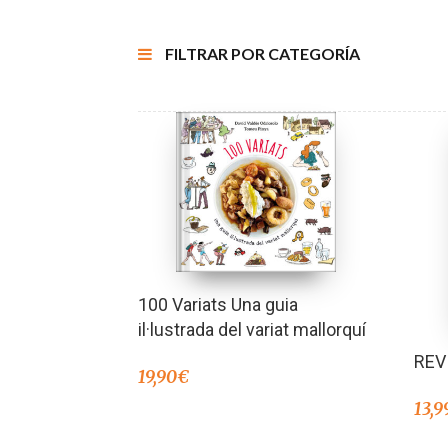
FILTRAR POR CATEGORÍA
100 Variats Una guia
il·lustrada del variat mallorquí
REV
19,90
€
13,9