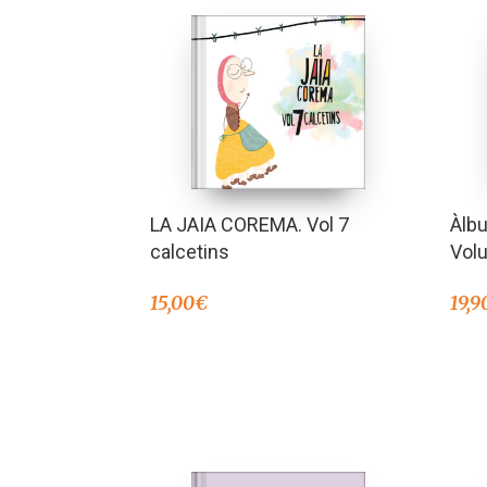
LA JAIA COREMA. Vol 7
Àlbu
calcetins
Vol
15,00
€
19,9