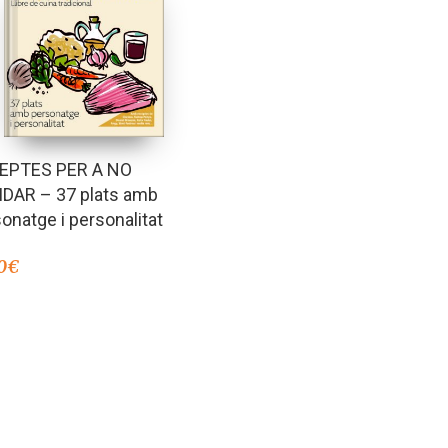
EPTES PER A NO
IDAR – 37 plats amb
onatge i personalitat
0
€