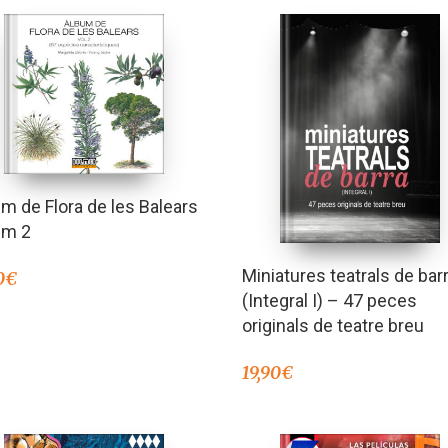
m de Flora de les Balears
um 2
Miniatures teatrals de bar
0
€
(Integral I) – 47 peces
originals de teatre breu
19,90
€