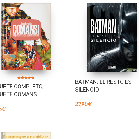
BATMAN: EL RESTO ES
Valorado en
UETE COMPLETO,
5.00
SILENCIO
de 5
UETE COMANSI
27,90
€
5
€