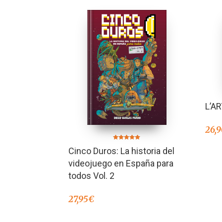
L’A
26,
Valorado en
Cinco Duros: La historia del
5.00
de 5
videojuego en España para
todos Vol. 2
27,95
€