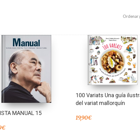
Ordenar 
100 Variats Una guía ilust
del variat mallorquín
ISTA MANUAL 15
19,90
€
9
€