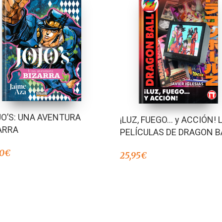
JO’S: UNA AVENTURA
¡LUZ, FUEGO… y ACCIÓN! 
ARRA
PELÍCULAS DE DRAGON B
90
€
25,95
€