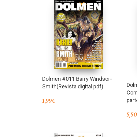
Dolmen #011 Barry Windsor-
Dol
Smith(Revista digital pdf)
Com
part
1,99
€
5,5