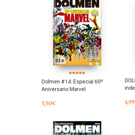
Valorado en
DOL
Dolmen #14: Especial 60º
4.75
de 5
ind
Aniversario Marvel
4,99
5,50
€