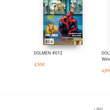
DOLMEN #012
DOL
Win
3,50
€
4,99
< ANT