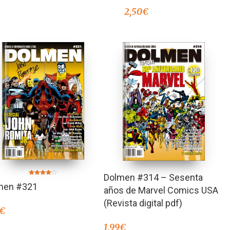
2,50
€
Dolmen #314 – Sesenta
Valorado
men #321
en
años de Marvel Comics USA
4.00
de 5
(Revista digital pdf)
€
1,99
€