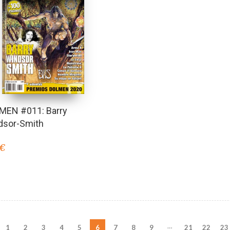
MEN #011: Barry
dsor-Smith
€
…
1
2
3
4
5
6
7
8
9
21
22
23