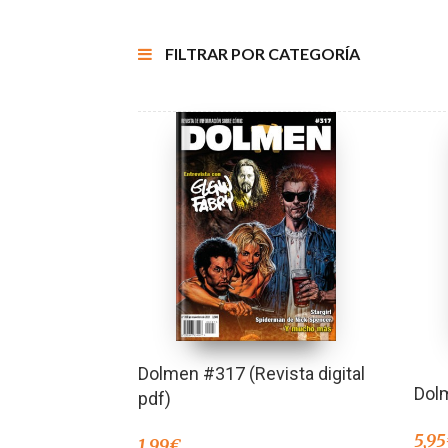
FILTRAR POR CATEGORÍA
Dolmen #317 (Revista digital
Dol
pdf)
5,95
1,99
€