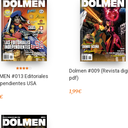
Dolmen #009 (Revista digi
Valorado
MEN #013 Editoriales
en
pdf)
4.00
de 5
ependientes USA
1,99
€
€