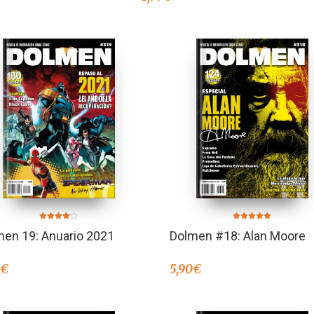
Valorado
Valorado en
men 19: Anuario 2021
Dolmen #18: Alan Moore
en
5.00
4.00
de 5
de 5
0
€
5,90
€