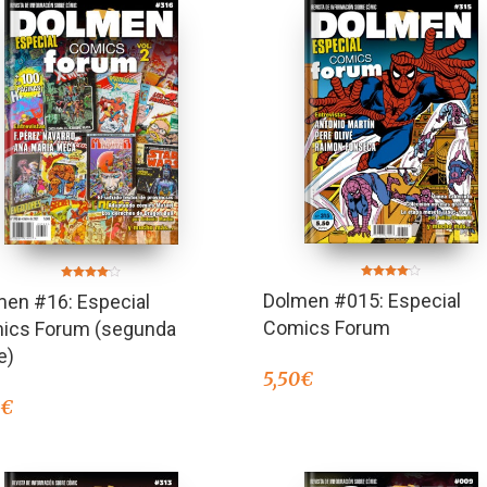
Valorado
Valorado
Dolmen #015: Especial
men #16: Especial
en
en
4.00
4.00
de 5
de 5
Comics Forum
ics Forum (segunda
e)
5,50
€
0
€