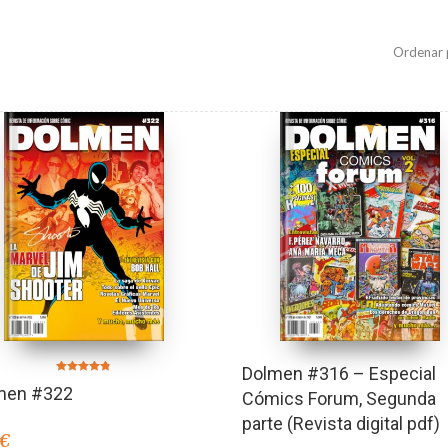
Ordenar 
Dolmen #316 – Especial
Valorado en
men #322
4.75
Cómics Forum, Segunda
de 5
parte (Revista digital pdf)
€