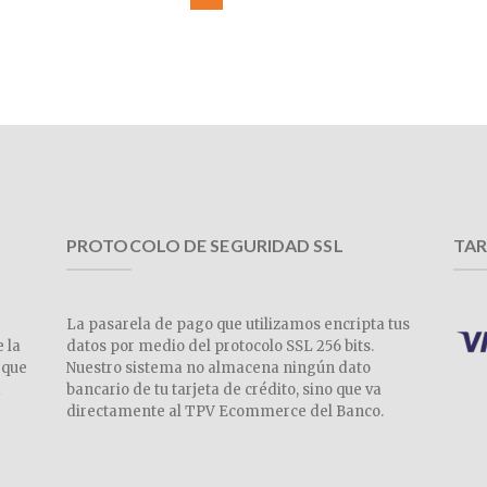
PROTOCOLO DE SEGURIDAD SSL
TAR
La pasarela de pago que utilizamos encripta tus
e la
datos por medio del protocolo SSL 256 bits.
 que
Nuestro sistema no almacena ningún dato
a
bancario de tu tarjeta de crédito, sino que va
directamente al TPV Ecommerce del Banco.