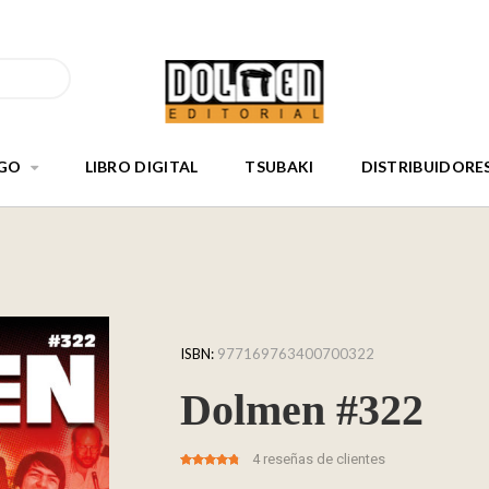
GO
LIBRO DIGITAL
TSUBAKI
DISTRIBUIDORE
ISBN:
977169763400700322
Dolmen #322
4
reseñas de clientes
4.75
5
4
out of
based on