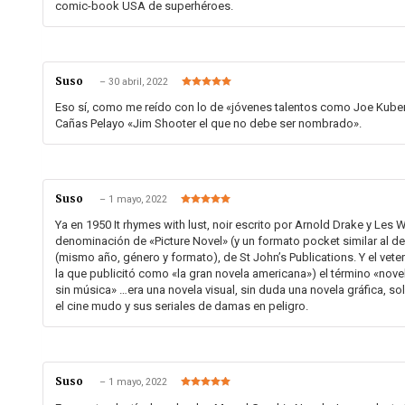
comic-book USA de superhéroes.
Suso
–
30 abril, 2022
Valorado en
5
de 5
Eso sí, como me reído con lo de «jóvenes talentos como Joe Kuber
Cañas Pelayo «Jim Shooter el que no debe ser nombrado».
Suso
–
1 mayo, 2022
Valorado en
5
de 5
Ya en 1950 It rhymes with lust, noir escrito por Arnold Drake y Les 
denominación de «Picture Novel» (y un formato pocket similar al 
(mismo año, género y formato), de St John’s Publications. Y el vet
la que publicitó como «la gran novela americana») el término «nove
sin música» …era una novela visual, sin duda una novela gráfica, sol
el cine mudo y sus seriales de damas en peligro.
Suso
–
1 mayo, 2022
Valorado en
5
de 5