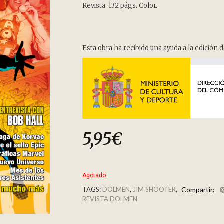
customer
Revista. 132 págs. Color.
ratings
Esta obra ha recibido una ayuda a la edición d
5,95
€
Agotado
TAGS:
DOLMEN
,
JIM SHOOTER
,
Compartir:
REVISTA DOLMEN