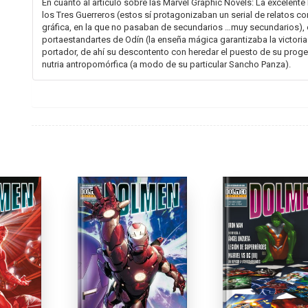
En cuanto al artículo sobre las Marvel Graphic Novels: La excelent
los Tres Guerreros (estos sí protagonizaban un serial de relatos c
gráfica, en la que no pasaban de secundarios …muy secundarios), el
portaestandartes de Odín (la enseña mágica garantizaba la victoria 
portador, de ahí su descontento con heredar el puesto de su progen
nutria antropomórfica (a modo de su particular Sancho Panza).