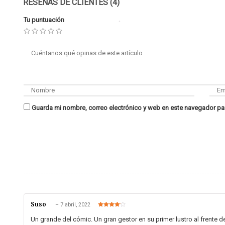
RESEÑAS DE CLIENTES (4)
Tu puntuación
Guarda mi nombre, correo electrónico y web en este navegador pa
Suso
–
7 abril, 2022
Valorado
en
4
de 5
Un grande del cómic. Un gran gestor en su primer lustro al frente d