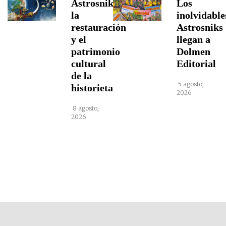
Astrosniks,
Los
la
inolvidable
restauración
Astrosniks
y el
llegan a
patrimonio
Dolmen
cultural
Editorial
de la
5 agosto,
historieta
2026
8 agosto,
2026