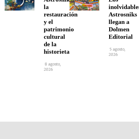
la
inolvidable
restauración
Astrosniks
y el
llegan a
patrimonio
Dolmen
cultural
Editorial
de la
5 agosto,
historieta
2026
8 agosto,
2026