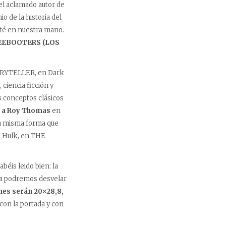
el aclamado autor de
o de la historia del
sté en nuestra mano.
EEBOOTERS (LOS
TORYTELLER, en Dark
ciencia ficción y
s conceptos clásicos
o a Roy Thomas
en
la misma forma que
o Hulk, en THE
béis leido bien: la
cha podremos desvelar
es serán 20×28,8,
con la portada y con