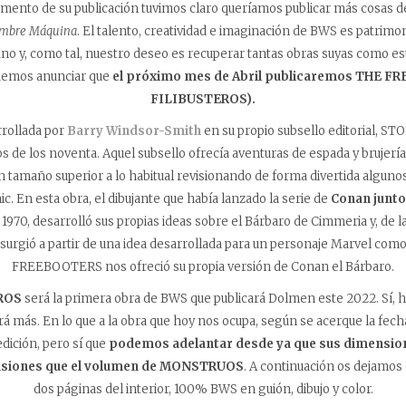
nto de su publicación tuvimos claro queríamos publicar más cosas d
mbre Máquina
. El talento, creatividad e imaginación de BWS es patrimoni
o y, como tal, nuestro deseo es recuperar tantas obras suyas como e
demos anunciar que
el próximo mes de Abril publicaremos
THE FR
FILIBUSTEROS).
rrollada por
Barry Windsor-Smith
en su propio subsello editorial, S
 de los noventa. Aquel subsello ofrecía aventuras de espada y brujería, 
un tamaño superior a lo habitual revisionando de forma divertida alguno
. En esta obra, el dibujante que había lanzado la serie de
Conan junt
1970, desarrolló sus propias ideas sobre el Bárbaro de Cimmeria y, de 
gió a partir de una idea desarrollada para un personaje Marvel com
FREEBOOTERS nos ofreció su propia versión de Conan el Bárbaro.
ROS
será la primera obra de BWS que publicará Dolmen este 2022. Sí, ha
á más. En lo que a la obra que hoy nos ocupa, según se acerque la fe
edición, pero sí que
podemos adelantar desde ya que sus dimension
nsiones que el volumen de MONSTRUOS
. A continuación os dejamos 
dos páginas del interior, 100% BWS en guión, dibujo y color.