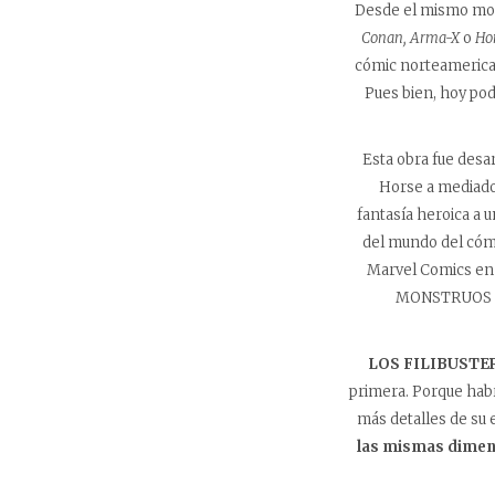
Desde el mismo mome
Conan, Arma-X
o
Ho
cómic norteamerican
Pues bien, hoy po
Esta obra fue desa
Horse a mediados
fantasía heroica a 
del mundo del cómic
Marvel Comics en 
MONSTRUOS sur
LOS FILIBUSTE
primera. Porque habr
más detalles de su 
las mismas dime