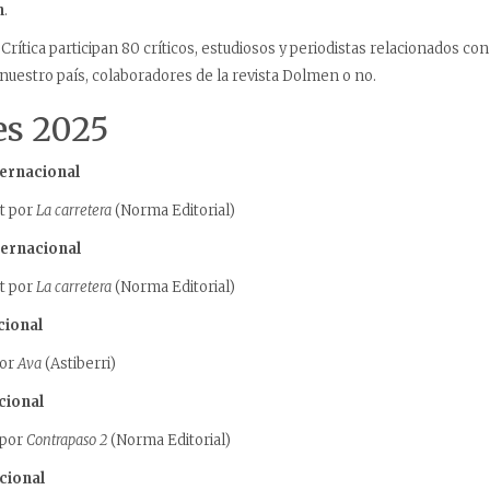
n
.
Crítica participan 80 críticos, estudiosos y periodistas relacionados c
uestro país, colaboradores de la revista Dolmen o no.
es 2025
ternacional
t por
La carretera
(Norma Editorial)
ternacional
t por
La carretera
(Norma Editorial)
cional
por
Ava
(Astiberri)
cional
 por
Contrapaso 2
(Norma Editorial)
cional