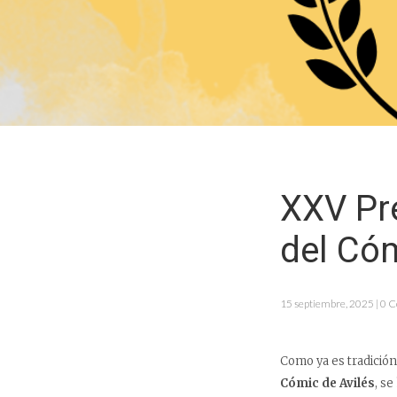
XXV Pre
del Cóm
15 septiembre, 2025 | 0 
Como ya es tradición
Cómic de Avilés
, se