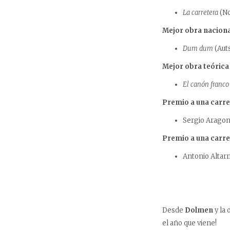
La carretera
(No
Mejor obra naciona
Dum dum
(Aut
Mejor obra teórica
El canón franco
Premio a una carre
Sergio Arago
Premio a una carre
Antonio Altarr
Desde
Dolmen
y la
el año que viene!