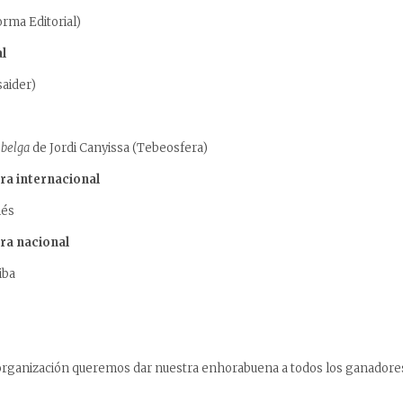
rma Editorial)
l
saider)
 belga
de Jordi Canyissa (Tebeosfera)
ra internacional
nés
ra nacional
iba
 organización queremos dar nuestra enhorabuena a todos los ganadores