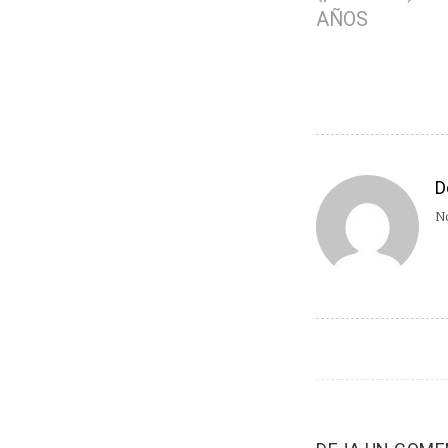
AÑOS
D
No