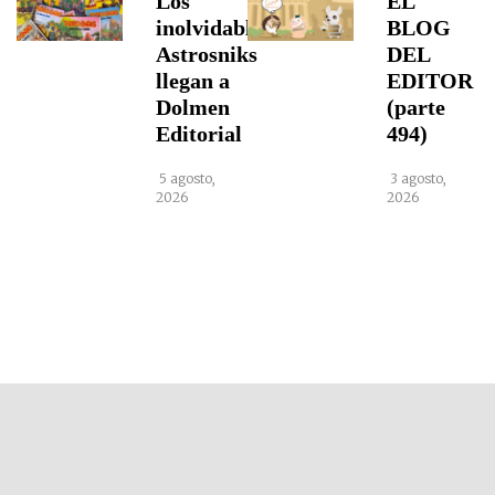
Los
EL
inolvidables
BLOG
Astrosniks
DEL
llegan a
EDITOR
Dolmen
(parte
Editorial
494)
5 agosto,
3 agosto,
2026
2026