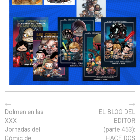
Dolmen en las
EL BLOG DEL
XXX
EDITOR
Jornadas del
(parte 453):
Cómic de
HACE DOS