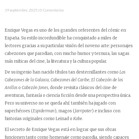
19 septiembre, 2025 | 0 Comentarios
Enrique Vegas es uno de los grandes referentes del cómic en
España. Su estilo inconfundible ha conquistado a miles de
lectores gracias a su particular visión del noveno arte: personajes
cabezones que parodian, con mucho humor y ternura, las sagas
más míticas del cine, la literatura y la cultura popular.
De su ingenio han nacido títulos tan desternillantes como
Los
Cabezones de la Galaxia
,
Cabezones del Caribe
,
El Cabezón de los
Anillos
o
Cabezón Jones
, donde revisita clásicos del cine de
aventuras, fantasía o ciencia ficción desde una perspectiva única.
Pero su universo no se queda ahí: también ha jugado con
superhéroes (
Espiderman
), magos (
Jarripoter
) e incluso con
historias originales como Leinad o
Kobe
.
El secreto de Enrique Vegas está en lograr que sus obras
funcionen tanto como homenaje como parodia, siendo capaces