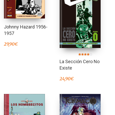
Johnny Hazard 1956-
1957
29,90
€
Valorado
La Sección Cero No
en
4.00
de 5
Existe
24,90
€