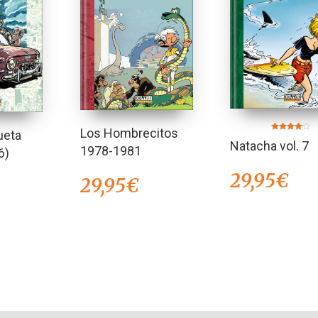
Los Hombrecitos
ueta
Valorado
Natacha vol. 7
en
1978-1981
6)
4.00
de 5
29,95
€
29,95
€