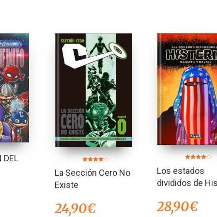
 DEL
Valorado
Valorado
Los estados
en
La Sección Cero No
en
4.00
4.00
de 5
divididos de His
de 5
Existe
28,90
€
24,90
€