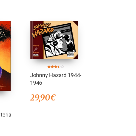
Valorado
Johnny Hazard 1944-
en
3.50
de 5
1946
29,90
€
teria