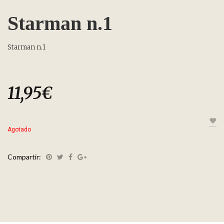
Starman n.1
Starman n.1
11,95
€
Agotado
Compartir: