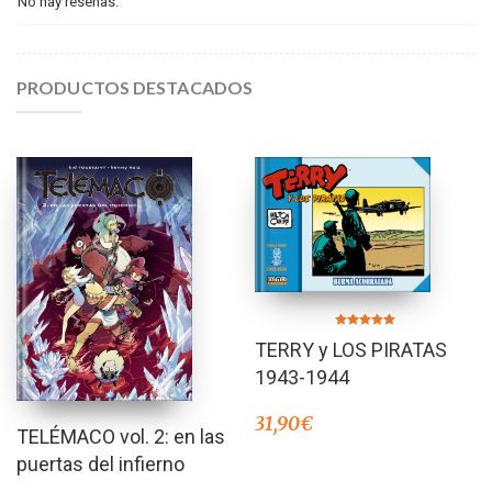
No hay reseñas.
PRODUCTOS DESTACADOS
Valorado en
TERRY y LOS PIRATAS
5.00
de 5
1943-1944
31,90
€
TELÉMACO vol. 2: en las
puertas del infierno