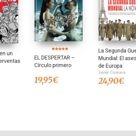
La Segunda Gue
 en un
Valorado en
EL DESPERTAR –
Mundial: El ase
5.00
perventas
de 5
Círculo primero
de Europa
Javier Cosnava
19,95
€
24,90
€