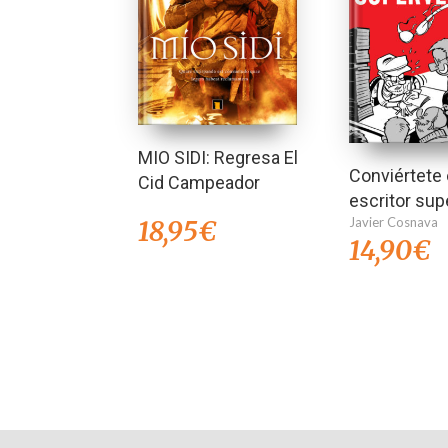
MIO SIDI: Regresa El
Conviértete
Cid Campeador
escritor su
Javier Cosnava
18,95
€
14,90
€