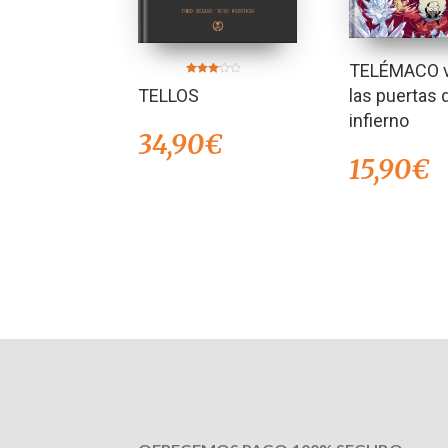
TELÉMACO vo
Valorado
TELLOS
las puertas 
en
3.00
de 5
infierno
34,90
€
15,90
€