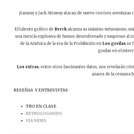
¡Sammy y Jack Attaway atacan de nuevo con tres aventuras rep
El talento gráfico de
Berck
alcanza su máximo virtuosismo, unid
una mezcla explosiva de humor desenfrenado y suspense al rojo
de la América de la era de la Prohibición en
Los gorilas
se h
gorilas en el inter
Los extras
, entre otros fascinantes datos, nos revelarán cóm
azares de la censura f
RESEÑAS Y ENTREVISTAS
TBO EN CLASE
RETROLOGANDO
VIA NEWS