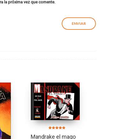
ra la próxima vez que comente.
Valorado en
Mandrake el mago
5.00
de 5