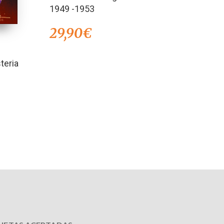
1949 -1953
29,90
€
teria