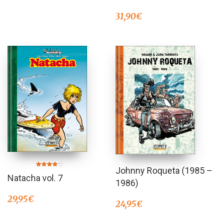
31,90
€
Johnny Roqueta (1985 –
Valorado
Natacha vol. 7
en
1986)
4.00
de 5
29,95
€
24,95
€