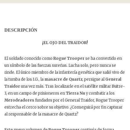
DESCRIPCIÓN
¡EL OJO DEL TRAIDOR!
El soldado conocido como
Rogue Trooper
se ha convertido en
un símbolo de las fuerzas sureñas. Lucha solo, pero nunca se
rinde. El único miembro de la infantería genética que salió vivo de
la tumba de los I.G., la
masacre de Quartz
, persigue al
General
Traidor
una vez más. Tras localizarle en el satélite militar Buitre-
3, en un campo de prisioneros en
Tierra Nu
y combatir a los
Merodeadores
fundados por el General Traidor, Rogue Trooper
estrecha el cerco sobre su objetivo. ¿Conseguirá por fin capturar
al responsable de la masacre de Quartz?
Este nuevo volumen de
Rogue Trooper
continúa de forma