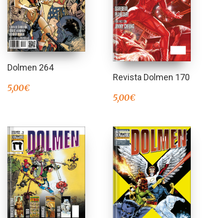
Dolmen 264
Revista Dolmen 170
5,00
€
5,00
€