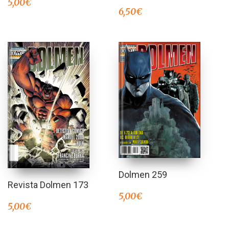
5,00
€
6,50
€
Dolmen 259
Revista Dolmen 173
5,00
€
5,00
€