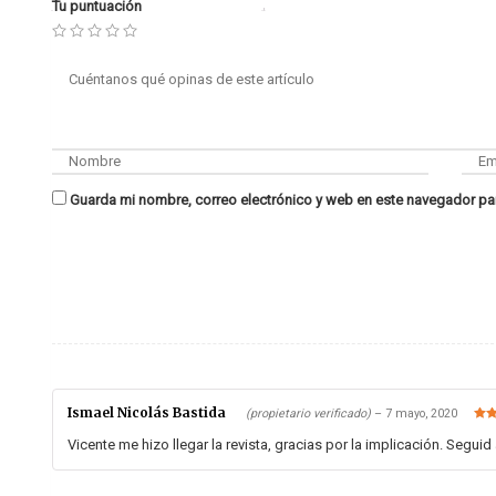
Tu puntuación
Guarda mi nombre, correo electrónico y web en este navegador pa
Ismael Nicolás Bastida
(propietario verificado)
–
7 mayo, 2020
Valo
de 5
Vicente me hizo llegar la revista, gracias por la implicación. Segui