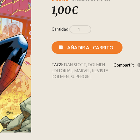
5.00
5
3
out of
1,00
€
based on
customer
ratings
Cantidad
AÑADIR AL CARRITO
TAGS:
DAN SLOTT
,
DOLMEN
Compartir:
EDITORIAL
,
MARVEL
,
REVISTA
DOLMEN
,
SUPERGIRL