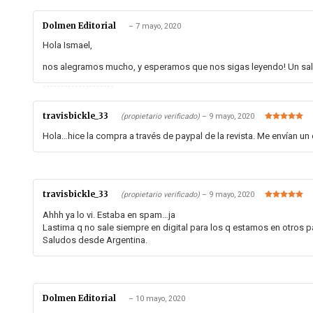
Dolmen Editorial
–
7 mayo, 2020
Hola Ismael,
nos alegramos mucho, y esperamos que nos sigas leyendo! Un salu
travisbickle_33
(propietario verificado)
–
9 mayo, 2020
Valorado en
5
de 5
Hola…hice la compra a través de paypal de la revista. Me envían u
travisbickle_33
(propietario verificado)
–
9 mayo, 2020
Valorado en
5
de 5
Ahhh ya lo vi. Estaba en spam…ja
Lastima q no sale siempre en digital para los q estamos en otros p
Saludos desde Argentina.
Dolmen Editorial
–
10 mayo, 2020