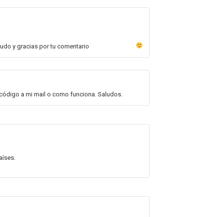
do y gracias por tu comentario
n código a mi mail o como funciona. Saludos.
aíses.