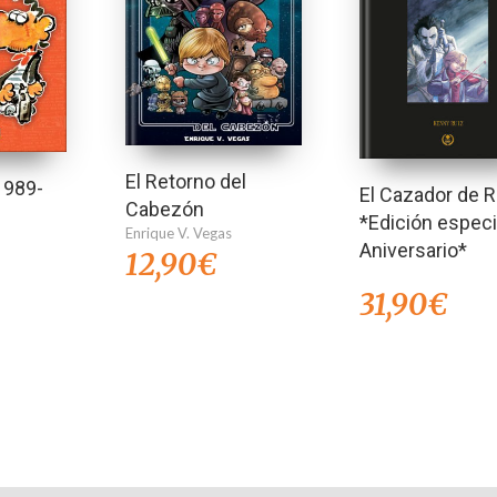
El Retorno del
1989-
El Cazador de 
Cabezón
*Edición especi
Enrique V. Vegas
Aniversario*
12,90
€
31,90
€