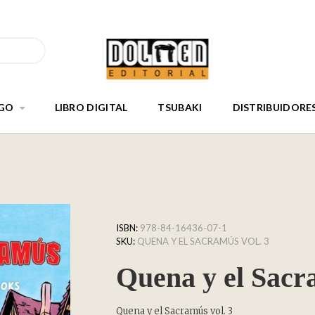
GO
LIBRO DIGITAL
TSUBAKI
DISTRIBUIDORE
ISBN:
978-84-16436-07-1
SKU:
QUENA Y EL SACRAMÚS VOL. 3
Quena y el Sacr
Quena y el Sacramús vol. 3