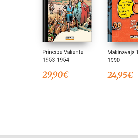
Príncipe Valiente
Makinavaja 
1953-1954
1990
29,90
€
24,95
€