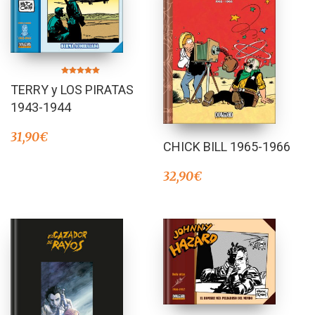
Valorado en
TERRY y LOS PIRATAS
5.00
de 5
1943-1944
31,90
€
CHICK BILL 1965-1966
32,90
€