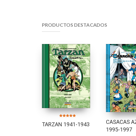
PRODUCTOS DESTACADOS
Valorado en
CASACAS A
TARZAN 1941-1943
5.00
de 5
1995-1997