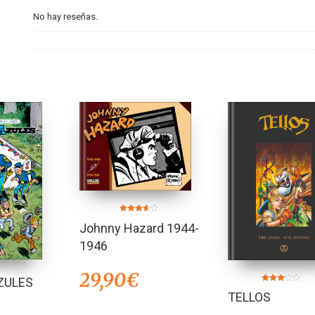
No hay reseñas.
Valorado
Johnny Hazard 1944-
en
3.50
de 5
1946
29,90
€
ZULES
Valorado
TELLOS
en
3.00
de 5