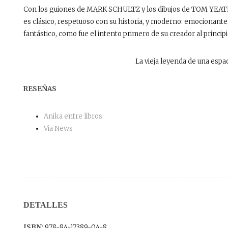
Con los guiones de MARK SCHULTZ y los dibujos de TOM YEATES.
es clásico, respetuoso con su historia, y moderno: emocionante,
fantástico, como fue el intento primero de su creador al principi
La vieja leyenda de una espad
RESEÑAS
Anika entre libros
Via News
DETALLES
ISBN
: 978-84-17389-04-8