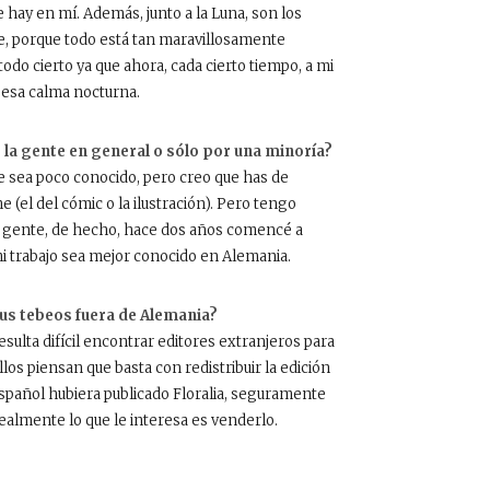
 hay en mí. Además, junto a la Luna, son los
, porque todo está tan maravillosamente
do cierto ya que ahora, cada cierto tiempo, a mi
 esa calma nocturna.
 la gente en general o sólo por una minoría?
ue sea poco conocido, pero creo que has de
el del cómic o la ilustración). Pero tengo
la gente, de hecho, hace dos años comencé a
 mi trabajo sea mejor conocido en Alemania.
tus tebeos fuera de Alemania?
sulta difícil encontrar editores extranjeros para
os piensan que basta con redistribuir la edición
español hubiera publicado Floralia, seguramente
ealmente lo que le interesa es venderlo.