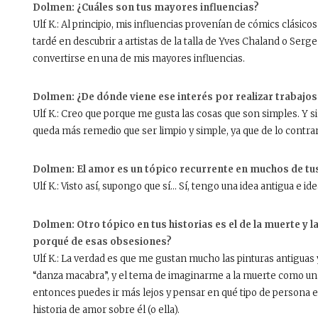
Dolmen: ¿Cuáles son tus mayores influencias?
Ulf K.: Al principio, mis influencias provenían de cómics clásic
tardé en descubrir a artistas de la talla de Yves Chaland o Ser
convertirse en una de mis mayores influencias.
Dolmen: ¿De dónde viene ese interés por realizar trabajos
Ulf K.: Creo que porque me gusta las cosas que son simples. Y si
queda más remedio que ser limpio y simple, ya que de lo contrar
Dolmen: El amor es un tópico recurrente en muchos de tu
Ulf K.: Visto así, supongo que sí… Sí, tengo una idea antigua e id
Dolmen: Otro tópico en tus historias es el de la muerte y l
porqué de esas obsesiones?
Ulf K.: La verdad es que me gustan mucho las pinturas antiguas
“danza macabra”, y el tema de imaginarme a la muerte como una 
entonces puedes ir más lejos y pensar en qué tipo de persona e
historia de amor sobre él (o ella).