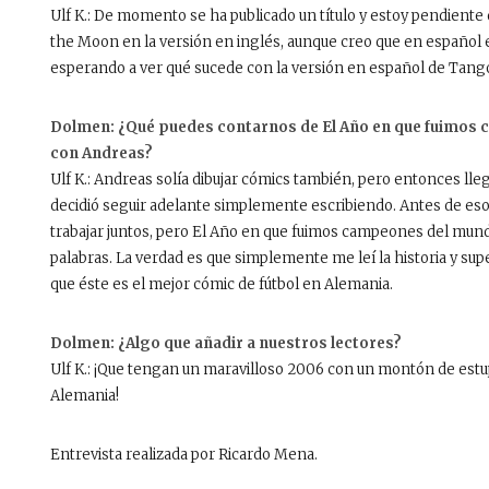
Ulf K.: De momento se ha publicado un título y estoy pendie
the Moon en la versión en inglés, aunque creo que en español e
esperando a ver qué sucede con la versión en español de Tango d
Dolmen: ¿Qué puedes contarnos de El Año en que fuimos 
con Andreas?
Ulf K.: Andreas solía dibujar cómics también, pero entonces lleg
decidió seguir adelante simplemente escribiendo. Antes de eso 
trabajar juntos, pero El Año en que fuimos campeones del mund
palabras. La verdad es que simplemente me leí la historia y sup
que éste es el mejor cómic de fútbol en Alemania.
Dolmen: ¿Algo que añadir a nuestros lectores?
Ulf K.: ¡Que tengan un maravilloso 2006 con un montón de est
Alemania!
Entrevista realizada por Ricardo Mena.