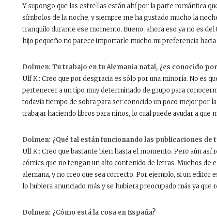
Y supongo que las estrellas están ahí por la parte romántica que
símbolos de la noche, y siempre me ha gustado mucho la noche
tranquilo durante ese momento. Bueno, ahora eso ya no es del to
hijo pequeño no parece importarle mucho mi preferencia hacia
Dolmen: Tu trabajo en tu Alemania natal, ¿es conocido por
Ulf K.: Creo que por desgracia es sólo por una minoría. No es q
pertenecer a un tipo muy determinado de grupo para conocerme (
todavía tiempo de sobra para ser conocido un poco mejor por 
trabajar haciendo libros para niños, lo cual puede ayudar a que
Dolmen: ¿Qué tal están funcionando las publicaciones de 
Ulf K.: Creo que bastante bien hasta el momento. Pero aún así re
cómics que no tengan un alto contenido de letras. Muchos de ell
alemana, y no creo que sea correcto. Por ejemplo, si un editor 
lo hubiera anunciado más y se hubiera preocupado más ya que r
Dolmen: ¿Cómo está la cosa en España?