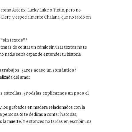
os como Asterix, Lucky Luke o Tintin, pero no
ge Clerc, y especialmente Chalana, que no tardó en
 “sin textos”?
 tratas de contar un cómic sin usar textos no te
io nadie sería capaz de entender tu historia.
s trabajos. ¿Eres acaso un romántico?
ealizada del amor.
as estrellas. ¿Podrías explicarnos un poco el
 y los grabados en madera relacionados con la
persona. Si te dedicas a contar historias,
s la muerte. Y entonces no tardas en escribir una