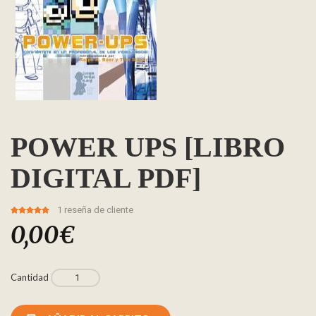
POWER UPS [LIBRO
DIGITAL PDF]
1
reseña de cliente
5.00
5
1
out of
0,00
€
based on
customer
rating
Cantidad