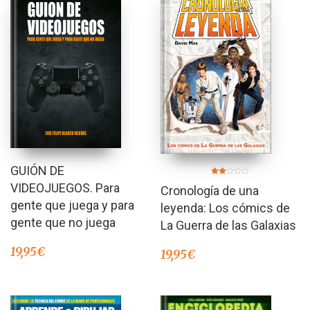
GUIÓN DE
Valorado
VIDEOJUEGOS. Para
Cronología de una
en
2.00
gente que juega y para
de 5
leyenda: Los cómics de
gente que no juega
La Guerra de las Galaxias
19,95
€
19,95
€