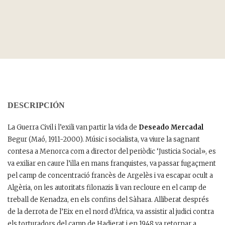
DESCRIPCIÓN
La Guerra Civil i l’exili van partir la vida de
Deseado Mercadal
Begur (Maó, 1911-2000). Músic i socialista, va viure la sagnant
contesa a Menorca com a director del periòdic ‘Justicia Social», es
va exiliar en caure l’illa en mans franquistes, va passar fugaçment
pel camp de concentració francès de Argelès i va escapar ocult a
Algèria, on les autoritats filonazis li van recloure en el camp de
treball de Kenadza, en els confins del Sàhara. Alliberat després
de la derrota de l’Eix en el nord d’Àfrica, va assistir al judici contra
els torturadors del camp de Hadjerat i en 1948 va retornar a