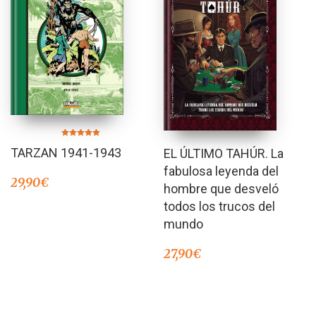
Valorado en
TARZAN 1941-1943
EL ÚLTIMO TAHÚR. La
5.00
de 5
fabulosa leyenda del
29,90
€
hombre que desveló
todos los trucos del
mundo
27,90
€