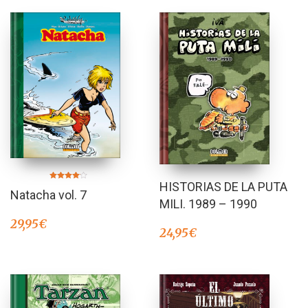
HISTORIAS DE LA PUTA
Valorado
Natacha vol. 7
en
4.00
MILI. 1989 – 1990
de 5
29,95
€
24,95
€