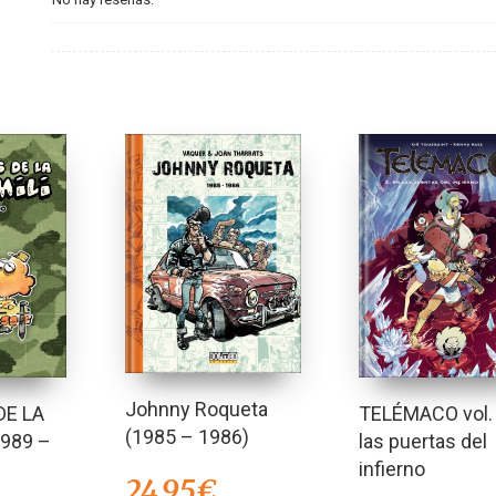
Johnny Roqueta
DE LA
TELÉMACO vol. 
(1985 – 1986)
1989 –
las puertas del
infierno
24,95
€