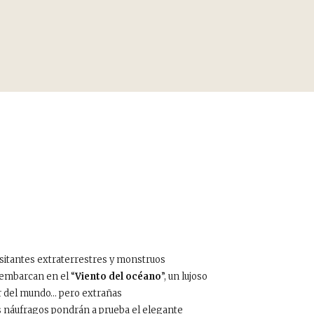
isitantes extraterrestres y monstruos
e embarcan en el “
Viento del océano
”, un lujoso
or del mundo… pero extrañas
os náufragos pondrán a prueba el elegante