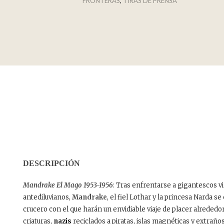
FRONTERAS
,
TIRAS DE PRENSA
DESCRIPCIÓN
Mandrake El Mago 1953-1956
: Tras enfrentarse a gigantescos v
antediluvianos,
Mandrake
, el fiel Lothar y la princesa Narda s
crucero con el que harán un envidiable viaje de placer alreded
criaturas,
nazis
reciclados a piratas, islas magnéticas y extrañ