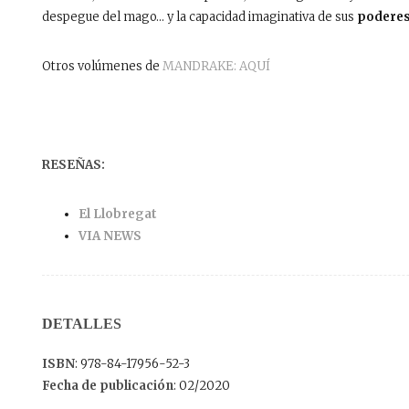
despegue del mago… y la capacidad imaginativa de sus
podere
Otros volúmenes de
MANDRAKE: AQUÍ
RESEÑAS:
El Llobregat
VIA NEWS
DETALLES
ISBN
: 978-84-17956-52-3
Fecha de publicación
: 02/2020