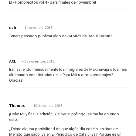
El «Hombrecitos vol 4» para finales de noviembre!
nch
–
6 noviembre, 2015
Teneis pensado publicar algo de SAMMY de Raoul Cauvin?
AXL
–
30 noviembre, 2015
Irán saliendo mensualmente los integrales de Makinavaja o los iréis
alternando con Historias de la Puta Mili u otros personajes?
Gracias!
Thomas
–
10 diciembre, 2015
¡Hola! Muy fina la edición. Y al ver el prólogo, se me ha ocurrido
esto:
¿Existe alguna posibilidad de que algún día editéis las tiras de
Mefisto que sacó Ivá en El Periódico de Catalunya? Porque es un