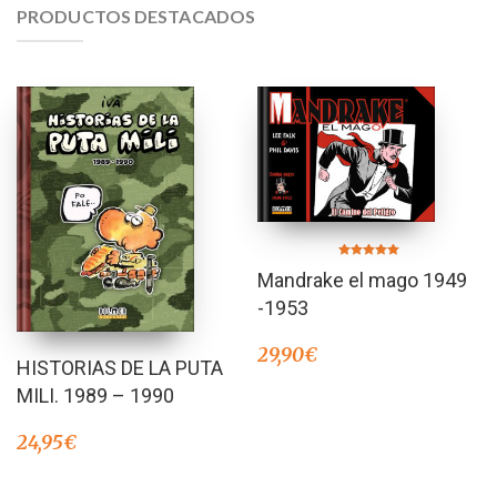
PRODUCTOS DESTACADOS
Valorado en
Mandrake el mago 1949
5.00
de 5
-1953
29,90
€
HISTORIAS DE LA PUTA
MILI. 1989 – 1990
24,95
€