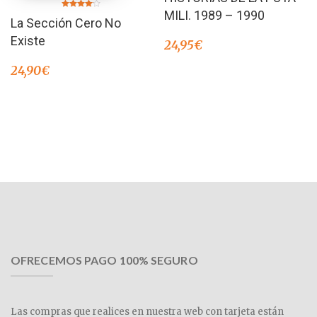
MILI. 1989 – 1990
Valorado
La Sección Cero No
en
4.00
de 5
Existe
24,95
€
24,90
€
OFRECEMOS PAGO 100% SEGURO
Las compras que realices en nuestra web con tarjeta están