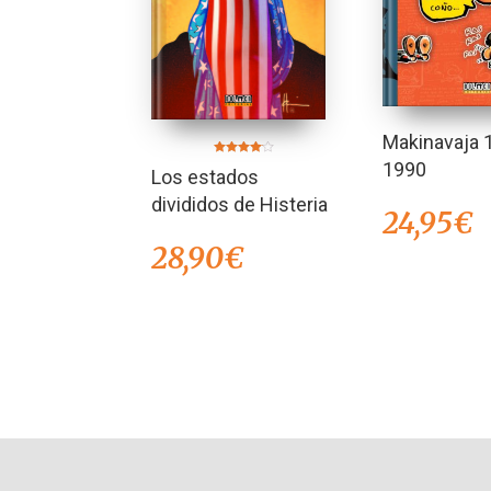
Makinavaja 
Valorado
1990
Los estados
en
4.00
de 5
divididos de Histeria
24,95
€
28,90
€