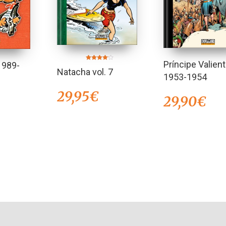
Príncipe Valien
1989-
Valorado
Natacha vol. 7
en
1953-1954
4.00
de 5
29,95
€
29,90
€