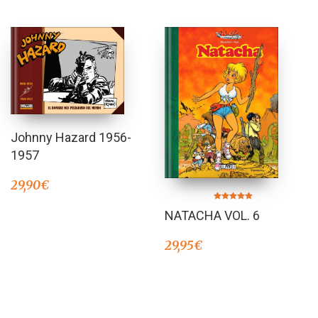
Johnny Hazard 1956-
1957
29,90
€
Valorado en
NATACHA VOL. 6
5.00
de 5
29,95
€