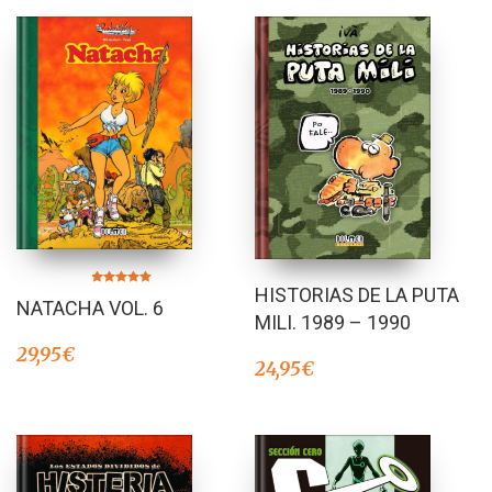
HISTORIAS DE LA PUTA
Valorado en
NATACHA VOL. 6
5.00
de 5
MILI. 1989 – 1990
29,95
€
24,95
€