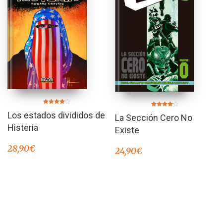
Valorado
Valorado
Los estados divididos de
en
La Sección Cero No
en
4.00
4.00
de 5
Histeria
de 5
Existe
28,90
€
24,90
€