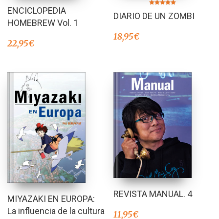
ENCICLOPEDIA
Valorado en
DIARIO DE UN ZOMBI
5.00
de 5
HOMEBREW Vol. 1
18,95
€
22,95
€
REVISTA MANUAL. 4
MIYAZAKI EN EUROPA:
La influencia de la cultura
11,95
€