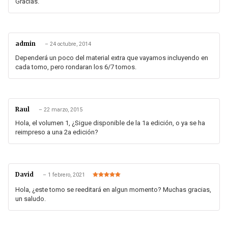
Gracias.
admin
–
24 octubre, 2014
Dependerá un poco del material extra que vayamos incluyendo en
cada tomo, pero rondaran los 6/7 tomos.
Raul
–
22 marzo, 2015
Hola, el volumen 1, ¿Sigue disponible de la 1a edición, o ya se ha
reimpreso a una 2a edición?
David
–
1 febrero, 2021
Valorado en
5
de 5
Hola, ¿este tomo se reeditará en algun momento? Muchas gracias,
un saludo.