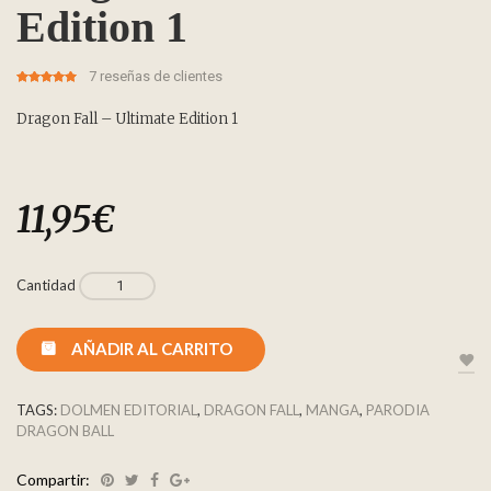
Edition 1
7
reseñas de clientes
5.00
5
3
out of
based on
customer
Dragon Fall – Ultimate Edition 1
ratings
11,95
€
Cantidad
AÑADIR AL CARRITO
TAGS:
DOLMEN EDITORIAL
,
DRAGON FALL
,
MANGA
,
PARODIA
DRAGON BALL
Compartir: