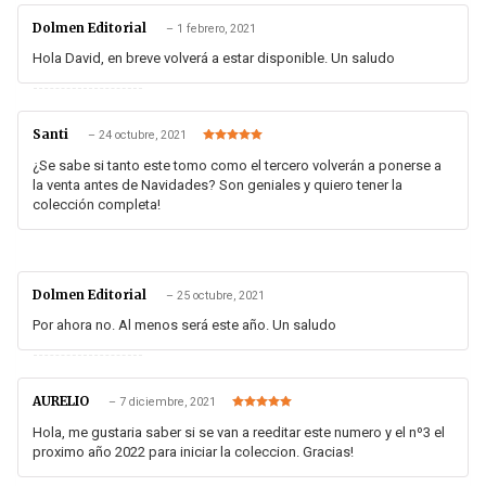
Dolmen Editorial
–
1 febrero, 2021
Hola David, en breve volverá a estar disponible. Un saludo
Santi
–
24 octubre, 2021
Valorado en
5
de 5
¿Se sabe si tanto este tomo como el tercero volverán a ponerse a
la venta antes de Navidades? Son geniales y quiero tener la
colección completa!
Dolmen Editorial
–
25 octubre, 2021
Por ahora no. Al menos será este año. Un saludo
AURELIO
–
7 diciembre, 2021
Valorado en
5
de 5
Hola, me gustaria saber si se van a reeditar este numero y el nº3 el
proximo año 2022 para iniciar la coleccion. Gracias!