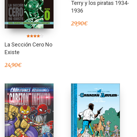
Terry y los piratas 1934-
1936
29,90
€
Valorado
La Sección Cero No
en
4.00
de 5
Existe
24,90
€