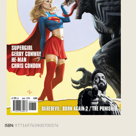
ISBN:
977169763400700376