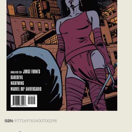
ISBN:
977169763400700298