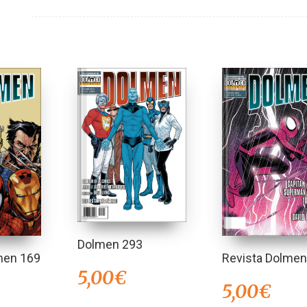
Dolmen 293
men 169
Revista Dolmen
5,00
€
5,00
€