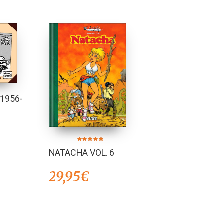
 1956-
Valorado en
NATACHA VOL. 6
5.00
de 5
29,95
€