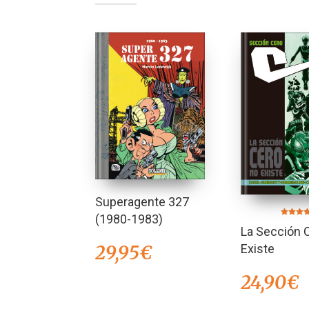
Superagente 327
(1980-1983)
Valorado
La Sección 
en
4.00
de 5
29,95
€
Existe
24,90
€