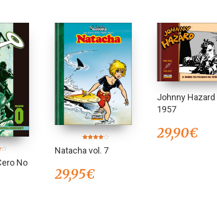
Johnny Hazard
1957
29,90
€
Valorado
Natacha vol. 7
en
4.00
de 5
Cero No
29,95
€