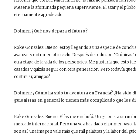
historias que contar. Naturalmente, lo mismo pensaba con todo
Mesene la afortunada pequeña superviviente. El azar y el público
eternamente agradecido.
Dolmen ¿Qué nos depara el futuro?
Roke González: Bueno, estoy llegando a una especie de conclusi
avanzar y entrar en otro ciclo. Después de todo son “Crónicas” e
otra etapa de la vida de los personajes. Me gustaría que esto fu
casados y quizás seguir con otra generación. Pero todavía queda
continuar, amigos?
Dolmen: ¿Cómo ha sido tu aventura en Francia? ¿Ha sido difíc
guionistas en general lo tienen más complicado que los d
Roke González: Bueno, Elías me enchufó. Un guionista sin un b
mercado internacional. Pero una vez has dado el primer paso, 
son así, una imagen vale más que mil palabras y la labor del gui