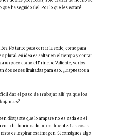
s los demás proyectos, sólo el azar ha hecho de
 que ha seguido fiel. Por lo que les estaré
ón. No tanto para cerrar la serie, como para
n plural. Mi idea es saltar en el tiempo y contar
era un poco como el Príncipe Valiente, verlos
n dos series limitadas para eso. ¿Dispuestos a
il dar el paso de trabajar allí, ya que los
ibujantes?
uen dibujante que lo ampare no es nada en el
la cosa ha funcionado normalmente. Las cosas
onista es inspirar esa imagen. Si consigues algo